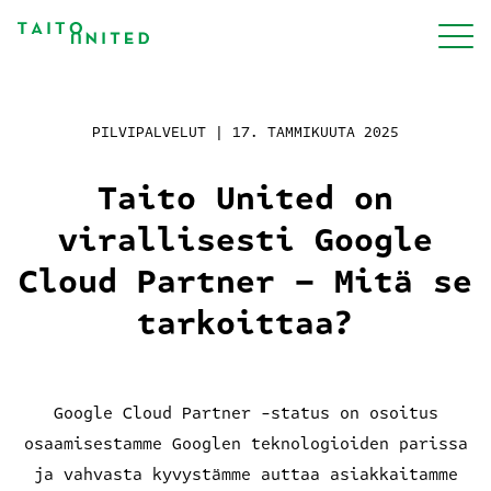
Siirry
sisältöön
Palvelut
PILVIPALVELUT |
17. TAMMIKUUTA 2025
Taito United on
Meistä
virallisesti Google
Cloud Partner – Mitä se
Projektit
tarkoittaa?
Blogi
Google Cloud Partner -status on osoitus
osaamisestamme Googlen teknologioiden parissa
Työpaikat
ja vahvasta kyvystämme auttaa asiakkaitamme