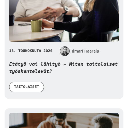
13. TOUKOKUUTA 2026
Ilmari Haarala
Etätyö vai lähityö – Miten taitolaiset
työskentelevät?
TAITOLAISET