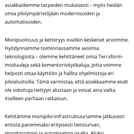
asiakkaidemme tarpeiden mukaisesti – myös heidän
omia pilviympäristöjään modernisoiden ja
automatisoiden.
Monipuolisuus ja ketteryys ovatkin keskeiset arvomme.
Hyödynnämme toiminnassamme avoimia
teknologioita – olemme kehittäneet omia Terraform-
moduuleja sekä komentorivityökaluja, jotta voimme
helposti ottaa käyttöön ja hallita ohjelmistoja eri
pilvialustoilla. Tämä varmistaa, että asiakkaamme eivät
ole sidottuja tiettyyn alustaan ja voivat aina valita
itselleen parhaan ratkaisun.
Kehitämme monipilvi-infrastruktuuriamme jatkuvasti
entistä paremmaksi erityisesti tietoturvan,
monitoroinnin ja automaation osalta. Aluksi