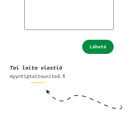
Lähetä
hakemus
Tai laita viestiä
myynti@taitounited.fi