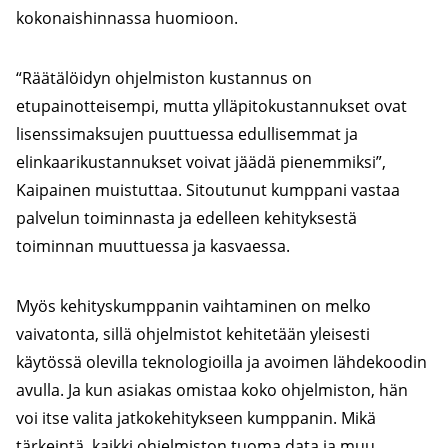
kokonaishinnassa huomioon.
“Räätälöidyn ohjelmiston kustannus on
etupainotteisempi, mutta ylläpitokustannukset ovat
lisenssimaksujen puuttuessa edullisemmat ja
elinkaarikustannukset voivat jäädä pienemmiksi”,
Kaipainen muistuttaa. Sitoutunut kumppani vastaa
palvelun toiminnasta ja edelleen kehityksestä
toiminnan muuttuessa ja kasvaessa.
Myös kehityskumppanin vaihtaminen on melko
vaivatonta, sillä ohjelmistot kehitetään yleisesti
käytössä olevilla teknologioilla ja avoimen lähdekoodin
avulla. Ja kun asiakas omistaa koko ohjelmiston, hän
voi itse valita jatkokehitykseen kumppanin. Mikä
tärkeintä, kaikki ohjelmiston tuoma data ja muu