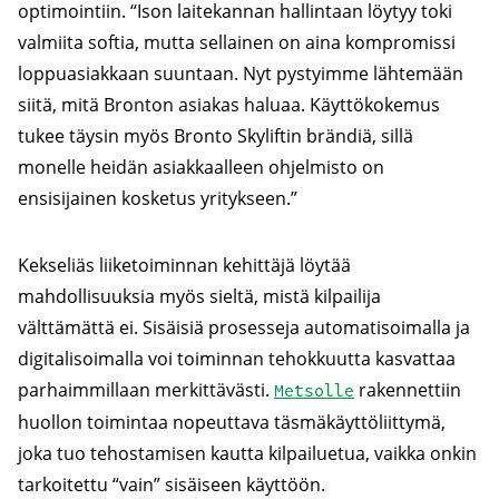
optimointiin. “Ison laitekannan hallintaan löytyy toki
valmiita softia, mutta sellainen on aina kompromissi
loppuasiakkaan suuntaan. Nyt pystyimme lähtemään
siitä, mitä Bronton asiakas haluaa. Käyttökokemus
tukee täysin myös Bronto Skyliftin brändiä, sillä
monelle heidän asiakkaalleen ohjelmisto on
ensisijainen kosketus yritykseen.”
Kekseliäs liiketoiminnan kehittäjä löytää
mahdollisuuksia myös sieltä, mistä kilpailija
välttämättä ei. Sisäisiä prosesseja automatisoimalla ja
digitalisoimalla voi toiminnan tehokkuutta kasvattaa
parhaimmillaan merkittävästi.
rakennettiin
Metsolle
huollon toimintaa nopeuttava täsmäkäyttöliittymä,
joka tuo tehostamisen kautta kilpailuetua, vaikka onkin
tarkoitettu “vain” sisäiseen käyttöön.