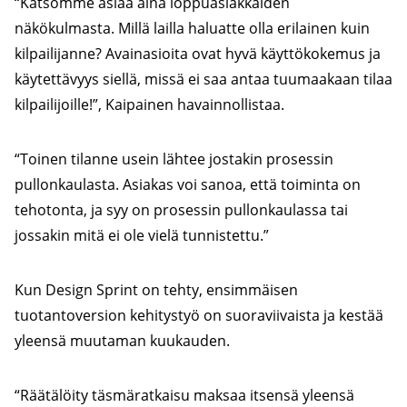
“Katsomme asiaa aina loppuasiakkaiden
näkökulmasta. Millä lailla haluatte olla erilainen kuin
kilpailijanne? Avainasioita ovat hyvä käyttökokemus ja
käytettävyys siellä, missä ei saa antaa tuumaakaan tilaa
kilpailijoille!”, Kaipainen havainnollistaa.
“Toinen tilanne usein lähtee jostakin prosessin
pullonkaulasta. Asiakas voi sanoa, että toiminta on
tehotonta, ja syy on prosessin pullonkaulassa tai
jossakin mitä ei ole vielä tunnistettu.”
Kun Design Sprint on tehty, ensimmäisen
tuotantoversion kehitystyö on suoraviivaista ja kestää
yleensä muutaman kuukauden.
“Räätälöity täsmäratkaisu maksaa itsensä yleensä