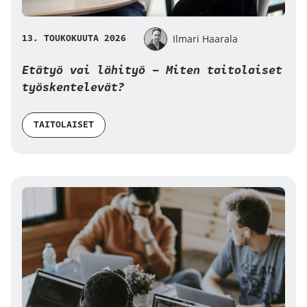
13. TOUKOKUUTA 2026
Ilmari Haarala
Etätyö vai lähityö – Miten taitolaiset
työskentelevät?
TAITOLAISET