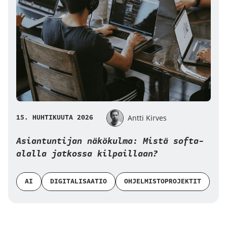
15. HUHTIKUUTA 2026
Antti Kirves
Asiantuntijan näkökulma: Mistä softa-
alalla jatkossa kilpaillaan?
AI
DIGITALISAATIO
OHJELMISTOPROJEKTIT