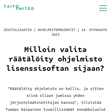
Siirry
sisältöön
Palvelut
DIGITALISAATIO | OHJELMISTOPROJEKTIT |
14. SYYSKUUTA
2023
Meistä
Milloin valita
räätälöity ohjelmisto
Projektit
lisenssisoftan sijaan?
Blogi
“Räätälöity ohjelmisto on kallis, ja sitten
siinä ollaan jumissa yhden
Työpaikat
järjestelmätoimittajan kanssa”, tiivistää
Tuomas Kaipainen tyypillisimmät ennakkoluulot