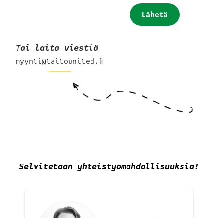
Lähetä
hakemus
Tai laita viestiä
myynti@taitounited.fi
Selvitetään yhteistyömahdollisuuksia
!