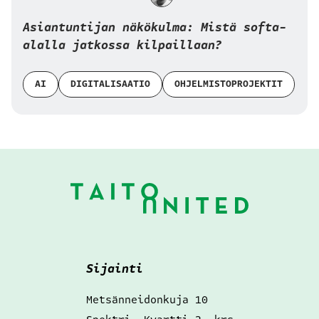
Asiantuntijan näkökulma: Mistä softa-
alalla jatkossa kilpaillaan?
AI
DIGITALISAATIO
OHJELMISTOPROJEKTIT
Alatunniste
Sijainti
Metsänneidonkuja 10