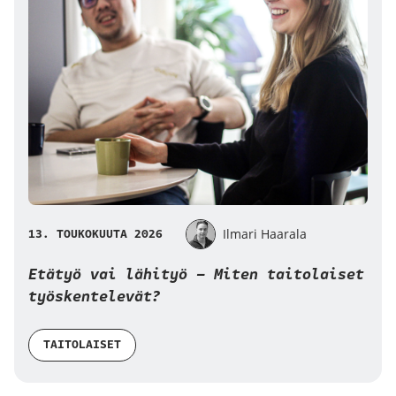
13. TOUKOKUUTA 2026
Ilmari Haarala
Etätyö vai lähityö – Miten taitolaiset
työskentelevät?
TAITOLAISET