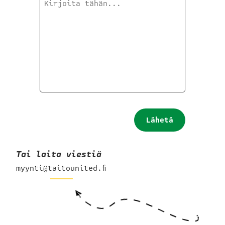
Lähetä
hakemus
Tai laita viestiä
myynti@taitounited.fi