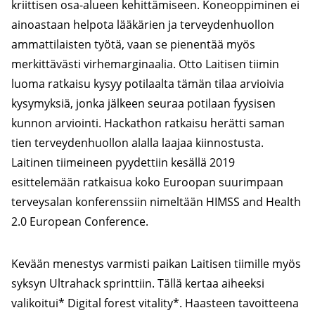
kriittisen osa-alueen kehittämiseen. Koneoppiminen ei
ainoastaan helpota lääkärien ja terveydenhuollon
ammattilaisten työtä, vaan se pienentää myös
merkittävästi virhemarginaalia. Otto Laitisen tiimin
luoma ratkaisu kysyy potilaalta tämän tilaa arvioivia
kysymyksiä, jonka jälkeen seuraa potilaan fyysisen
kunnon arviointi. Hackathon ratkaisu herätti saman
tien terveydenhuollon alalla laajaa kiinnostusta.
Laitinen tiimeineen pyydettiin kesällä 2019
esittelemään ratkaisua koko Euroopan suurimpaan
terveysalan konferenssiin nimeltään HIMSS and Health
2.0 European Conference.
Kevään menestys varmisti paikan Laitisen tiimille myös
syksyn Ultrahack sprinttiin. Tällä kertaa aiheeksi
valikoitui* Digital forest vitality*. Haasteen tavoitteena