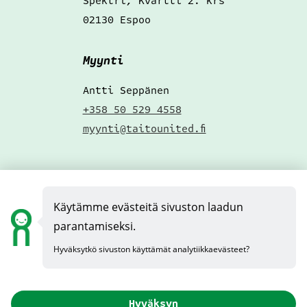
Spektri, Kvartti 2. krs
02130 Espoo
Myynti
Antti Seppänen
+358 50 529 4558
myynti@taitounited.fi
Hae töihin
!
Käytämme evästeitä sivuston laadun
Täytä pikahakemus
parantamiseksi.
Hyväksytkö sivuston käyttämät analytiikkaevästeet?
Taito United LinkedIn tili
Taito United Instagram tili
Taito Unitedin Itewi
evästeet
Hyväksyn