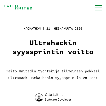
Siirry
sisältöön
Palvelut
HACKATHON |
21. HEINÄKUUTA 2020
Ultrahackin
Meistä
syyssprintin voitto
Projektit
Taito Unitedin työntekijä tiimeineen pokkasi
UltraHack Hackathonin syyssprintin voiton!
Blogi
Otto Laitinen
Työpaikat
Software Developer