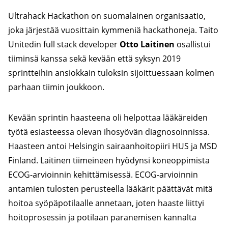
Ultrahack Hackathon on suomalainen organisaatio,
joka järjestää vuosittain kymmeniä hackathoneja. Taito
Unitedin full stack developer
Otto Laitinen
osallistui
tiiminsä kanssa sekä kevään että syksyn 2019
sprintteihin ansiokkain tuloksin sijoittuessaan kolmen
parhaan tiimin joukkoon.
Kevään sprintin haasteena oli helpottaa lääkäreiden
työtä esiasteessa olevan ihosyövän diagnosoinnissa.
Haasteen antoi Helsingin sairaanhoitopiiri HUS ja MSD
Finland. Laitinen tiimeineen hyödynsi koneoppimista
ECOG-arvioinnin kehittämisessä. ECOG-arvioinnin
antamien tulosten perusteella lääkärit päättävät mitä
hoitoa syöpäpotilaalle annetaan, joten haaste liittyi
hoitoprosessin ja potilaan paranemisen kannalta