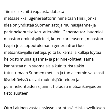
Tiimi siis kehitti vapaasta datasta
metsäseikkailugeneraattorin nimeltään Hiisi, jonka
idea on yhdistää Suomen satoja muinaisjäänne- ja
perinnekohteita karttatietoihin. Generaattori huomioi
maaston ominaispiirteet, kuten korkeuserot, maaston
tyypin jne. Lopputulemana generaattori luo
metsänkävijälle reittejä, joita kulkemalla kulkija löytää
helposti muinaisjäänne- ja perinnekohteet. Tämä
kannustaa niin suomalaisia kuin turistejakin
tutustumaan Suomen metsiin ja tuo aiemmin vaikeasti
löydettävissä olevat muinaisjäänteiden ja
perinnekohteiden sijainnit helposti metsänkävijöiden
tietoisuuteen.
Otto Laitinen vastasi syksyn sprintissä Hiisi-sovelluksen