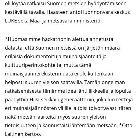
oli löytää ratkaisu Suomen metsien hyödyntämiseen
kestävällä tavalla. Haasteen antoi luonnonvara keskus
LUKE sekä Maa- ja metsävarainministeriö.
*Huomasimme hackathonin alettua annetusta
datasta, että Suomen metsissä on järjetön määrä
erilaisia dokumentoituja muinaisjäänteitä ja
kulttuuriperintökohteita, mutta tämä
muinaisjäännerekisterin data ei ole kuitenkaan
helposti suuren yleisön saatavilla. Tämän ongelman
ratkaisemisesta tiimimme idea lähti liikkeelle ja lopulta
päädyttiin Hiisi-seikkailugeneraattoriin, joka luo reittejä
eri muinaisjäännösten välille ja toisi toivottavasti täten
näitä metsän ‘aarteita’ myös suuren yleisön
tietoisuuteen ja kannustaisi lähtemään metsään, *Otto
Laitinen kertoo.